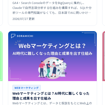
GA4・Search ConsoleのデータをBigQueryに集約し、
Claudeで自然言語分析する仕組みを構築すれば、SQLや分
析ツールの専門知識がなくても、日本語でAIに問いかける
だけでSEO分析・リライト判断がで…
2026/07/27 更新
WEBマーケティング
Webマーケティングとは？AI時代に難しくなった
理由と成果を出す仕組み
Webマーケティングとは、データと仮説をもとにWeb上の