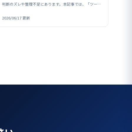
判断のズレや整理不足にあります。本記事では、「ツール
変更」と「設計変更」を混同する落とし穴、既存システム
の負債や部分…
2026/06/17 更新
さい