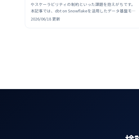
やスケーラビリティの制約といった課題を抱えがちです。
本記事では、dbt on Snowflakeを活用したデータ基盤モダ
ナイゼーションのPoC事例として、既存ロジッ…
2026/06/18 更新
検