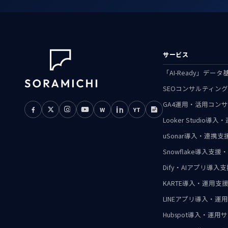
サービス
「AI-Ready」デ
SEOコンサルティン
GA4運用・活用コン
W
YT
Looker Studio導
uSonar導入・連携
Snowflake導入
Dify・AIアプリ導入
KARTE導入・運用支
LINEアプリ導入・運
Hubspot導入・運用