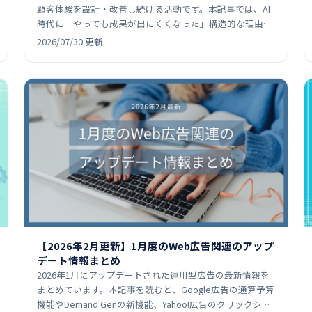
顧客体験を設計・改善し続ける活動です。本記事では、AI
時代に「やっても成果が出にくくなった」構造的な理由を
整理したうえで、SEO・広告・SNSなど代表的施策の役割
2026/07/30 更新
や…
【2026年2月更新】1月度のWeb広告関連のアップ
デート情報まとめ
2026年1月にアップデートされた運用型広告の最新情報を
まとめています。本記事を読むと、Google広告の通算予算
機能やDemand Genの新機能、Yahoo!広告のクリックシェ