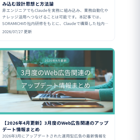
み込む設計思想と方法論
非エンジニアでもClaudeを実務に組み込み、業務自動化や
ナレッジ活用へつなげることは可能です。本記事では、
SORAMICHIの社内研修をもとに、Claudeで構築した社内シ
ステム事例や、MCP（コネクタ）・スキル・コン…
2026/07/27 更新
【2026年4月更新】3月度のWeb広告関連のアップ
デート情報まとめ
2026年3月にアップデートされた運用型広告の最新情報を