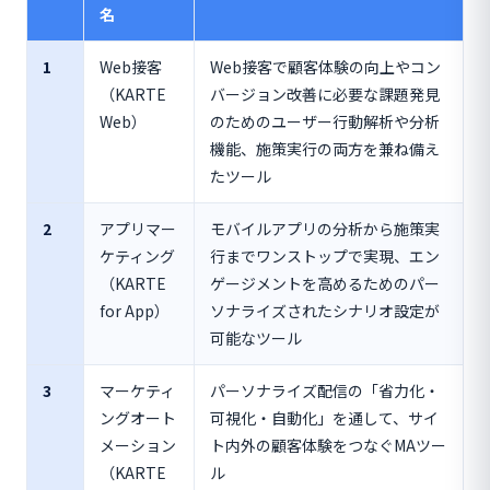
名
1
Web接客
Web接客で顧客体験の向上やコン
（KARTE
バージョン改善に必要な課題発見
Web）
のためのユーザー行動解析や分析
機能、施策実行の両方を兼ね備え
たツール
2
アプリマー
モバイルアプリの分析から施策実
ケティング
行までワンストップで実現、エン
（KARTE
ゲージメントを高めるためのパー
for App）
ソナライズされたシナリオ設定が
可能なツール
3
マーケティ
パーソナライズ配信の「省力化・
ングオート
可視化・自動化」を通して、サイ
メーション
ト内外の顧客体験をつなぐMAツー
（KARTE
ル