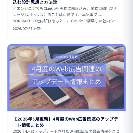
込む設計思想と方法論
非エンジニアでもClaudeを実務に組み込み、業務自動化やナ
レッジ活用へつなげることは可能です。本記事では、
SORAMICHIの社内研修をもとに、Claudeで構築した社内シス
テム事例や、MCP（コネクタ）・スキル・コン…
2026/07/27 更新
【2026年5月更新】4月度のWeb広告関連のアップデ
ート情報まとめ
2026年4月にアップデートされた運用型広告の最新情報をまと