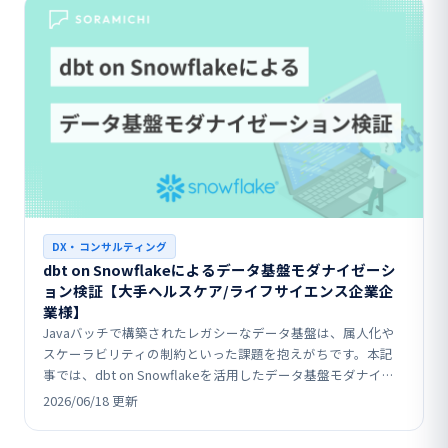
DX・コンサルティング
dbt on Snowflakeによるデータ基盤モダナイゼーシ
ョン検証【大手ヘルスケア/ライフサイエンス企業企
業様】
Javaバッチで構築されたレガシーなデータ基盤は、属人化や
スケーラビリティの制約といった課題を抱えがちです。本記
事では、dbt on Snowflakeを活用したデータ基盤モダナイゼ
ーションのPoC事例として、既存ロジッ…
2026/06/18 更新