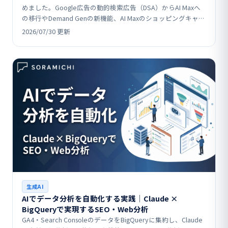
めました。Google広告の動的検索広告（DSA）からAI Maxへ
の移行やDemand Genの新機能、AI Maxのショッピングキャン
ペーン拡張、LINEヤ…
2026/07/30 更新
生成AI
AIでデータ分析を自動化する実践│Claude ×
BigQueryで実現するSEO・Web分析
GA4・Search ConsoleのデータをBigQueryに集約し、Claude