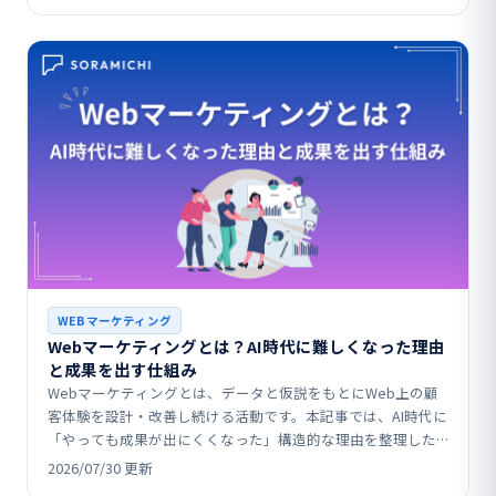
WEBマーケティング
Webマーケティングとは？AI時代に難しくなった理由
と成果を出す仕組み
Webマーケティングとは、データと仮説をもとにWeb上の顧
客体験を設計・改善し続ける活動です。本記事では、AI時代に
「やっても成果が出にくくなった」構造的な理由を整理した
うえで、SEO・広告・SNSなど代表的施策の役割や…
2026/07/30 更新