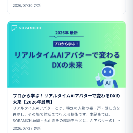
AI「Veo」統合、Microsoft…
2026/07/30 更新
プロから学ぶ！リアルタイムAIアバターで変わるDXの
未来【2026年最新】
リアルタイムAIアバターとは、特定の人物の姿・声・話し方を
再現し、その場で対話まで行える技術です。本記事では、
SORAMICHI顧問・丸山潤氏の解説をもとに、AIアバターの仕
組みや、メディア・公共インフラ・企業研修などの…
2026/07/27 更新