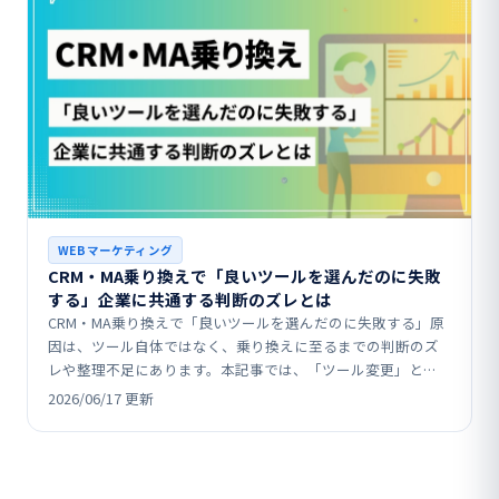
WEBマーケティング
CRM・MA乗り換えで「良いツールを選んだのに失敗
する」企業に共通する判断のズレとは
CRM・MA乗り換えで「良いツールを選んだのに失敗する」原
因は、ツール自体ではなく、乗り換えに至るまでの判断のズ
レや整理不足にあります。本記事では、「ツール変更」と
「設計変更」を混同する落とし穴、既存システムの負債や部
2026/06/17 更新
分…