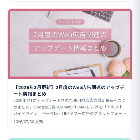
【2026年3月更新】2月度のWeb広告関連のアップデ
ート情報まとめ
2026年2月にアップデートされた運用型広告の最新情報をまと
めました。Google広告のAI Max／P-MAXにおける「テキスト
ガイドライン」ベータ版、LINEヤフー広告のプラットフォーム
統合、Yahoo!広告のターゲ…
2026/07/30 更新