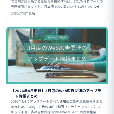
で自然言語分析する仕組みを構築すれば、SQLや分析ツールの
専門知識がなくても、日本語でAIに問いかけるだけでSEO分
析・リライト判断がで…
2026/07/27 更新
【2026年4月更新】3月度のWeb広告関連のアップデ
ート情報まとめ
2026年3月にアップデートされた運用型広告の最新情報をまと
めました。Google広告のVRC（動画リーチキャンペーン）ス
キップ不可広告の全世界提供やDemand Genへの動画生成