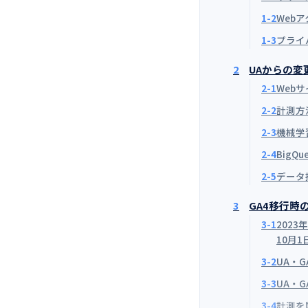
1-2
Web
1-3
プライ
2
UAからの変
2-1
Web
2-2
計測方
2-3
機械学
2-4
BigQ
2-5
データ
3
GA4移行時
3-1
202
10月
3-2
UA・G
3-3
UA・
3-4
計測を