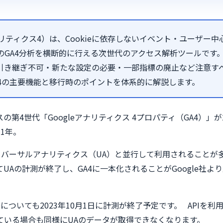
eアナリティクス4）は、Cookieに依存しないイベント・ユーザー
のGA4分析を横断的に行える次世代のアクセス解析ツールです
引き継ぎ不可・新たな設定の必要・一部指標の廃止など注意す
A4の主要機能と移行時のポイントを体系的に解説します。
スの第4世代「Googleアナリティクス 4プロパティ（GA4）」が
1年。
バーサルアナリティクス（UA）と並行して利用されることが多
ってUAの計測が終了し、GA4に一本化されることがGoogle社
0についても2023年10月1日に計測が終了予定です。 APIを
携している場合も同様にUAのデータが取得できなくなります。