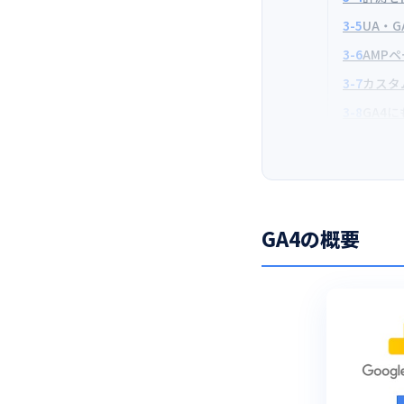
3-5
UA・
3-6
AMP
3-7
カスタ
3-8
GA4
GA4の概要