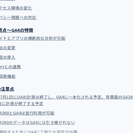
アクセス環境の変化
バシー問題への対応
更点〜GA4の特徴
サイトとアプリの横断的な分析が可能
法の変更
習の導入
ueryとの連携
探索機能
の注意点
3年7月1日にUAの計測は終了し、GA4に一本化される予定。有償版のGA36
1日に計測が終了する予定
A360とGA4は並行利用が可能
GA360のデータはGA4には引き継がれない
開始するためにGA4にて新たな設定が必要