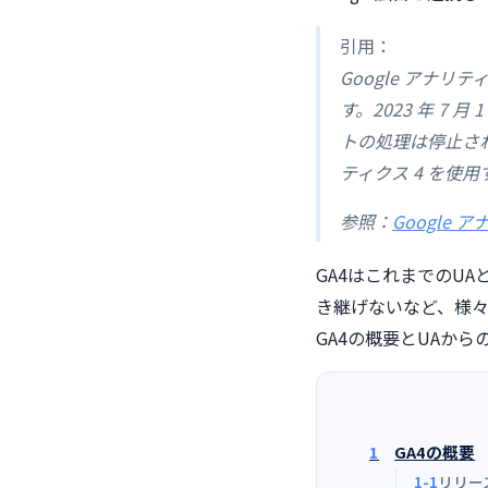
引用：
Google アナ
す。2023 年 7
トの処理は停止され
ティクス 4 を使
参照：
Google 
GA4はこれまでのU
き継げないなど、様々
GA4の概要とUAか
1
GA4の概要
1-1
リリー