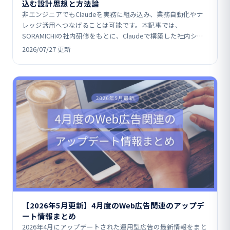
込む設計思想と方法論
非エンジニアでもClaudeを実務に組み込み、業務自動化やナ
レッジ活用へつなげることは可能です。本記事では、
SORAMICHIの社内研修をもとに、Claudeで構築した社内シス
テム事例や、MCP（コネクタ）・スキル・コン…
2026/07/27 更新
【2026年5月更新】4月度のWeb広告関連のアップデ
ート情報まとめ
2026年4月にアップデートされた運用型広告の最新情報をまと