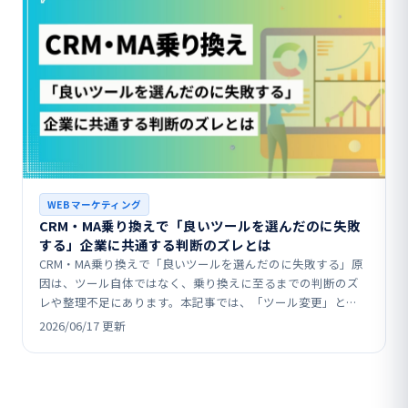
WEBマーケティング
CRM・MA乗り換えで「良いツールを選んだのに失敗
する」企業に共通する判断のズレとは
CRM・MA乗り換えで「良いツールを選んだのに失敗する」原
因は、ツール自体ではなく、乗り換えに至るまでの判断のズ
レや整理不足にあります。本記事では、「ツール変更」と
「設計変更」を混同する落とし穴、既存システムの負債や部
2026/06/17 更新
分…