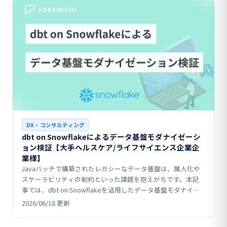
DX・コンサルティング
dbt on Snowflakeによるデータ基盤モダナイゼーシ
ョン検証【大手ヘルスケア/ライフサイエンス企業企
業様】
Javaバッチで構築されたレガシーなデータ基盤は、属人化や
スケーラビリティの制約といった課題を抱えがちです。本記
事では、dbt on Snowflakeを活用したデータ基盤モダナイゼ
ーションのPoC事例として、既存ロジッ…
2026/06/18 更新