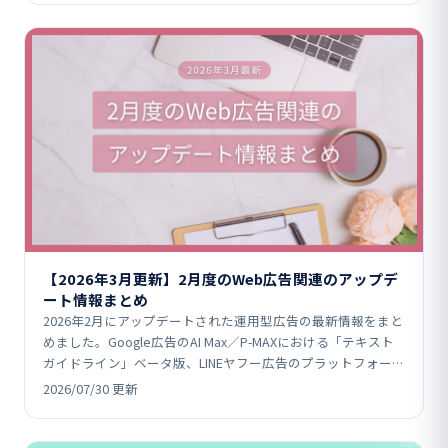
【2026年3月更新】2月度のWeb広告関連のアップデ
ート情報まとめ
2026年2月にアップデートされた運用型広告の最新情報をまと
めました。Google広告のAI Max／P-MAXにおける「テキスト
ガイドライン」ベータ版、LINEヤフー広告のプラットフォーム
統合、Yahoo!広告のターゲ…
2026/07/30 更新