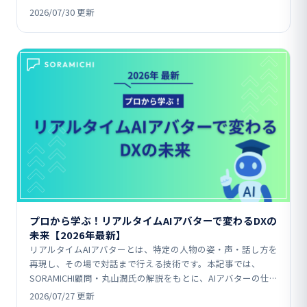
AI「Veo」統合、Microsoft…
2026/07/30 更新
プロから学ぶ！リアルタイムAIアバターで変わるDXの
未来【2026年最新】
リアルタイムAIアバターとは、特定の人物の姿・声・話し方を
再現し、その場で対話まで行える技術です。本記事では、
SORAMICHI顧問・丸山潤氏の解説をもとに、AIアバターの仕
組みや、メディア・公共インフラ・企業研修などの…
2026/07/27 更新