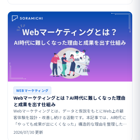
WEBマーケティング
Webマーケティングとは？AI時代に難しくなった理由
と成果を出す仕組み
Webマーケティングとは、データと仮説をもとにWeb上の顧
客体験を設計・改善し続ける活動です。本記事では、AI時代に
「やっても成果が出にくくなった」構造的な理由を整理した
うえで、SEO・広告・SNSなど代表的施策の役割や…
2026/07/30 更新