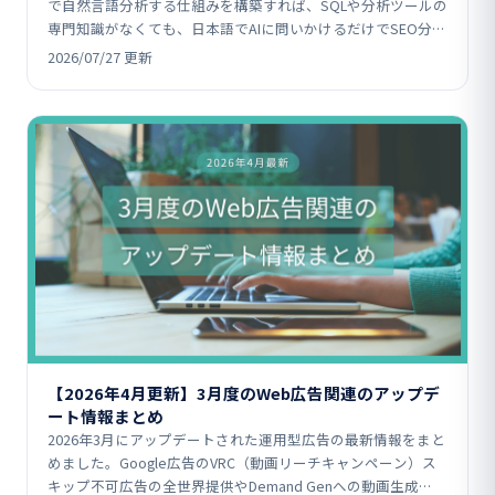
で自然言語分析する仕組みを構築すれば、SQLや分析ツールの
専門知識がなくても、日本語でAIに問いかけるだけでSEO分
析・リライト判断がで…
2026/07/27 更新
【2026年4月更新】3月度のWeb広告関連のアップデ
ート情報まとめ
2026年3月にアップデートされた運用型広告の最新情報をまと
めました。Google広告のVRC（動画リーチキャンペーン）ス
キップ不可広告の全世界提供やDemand Genへの動画生成