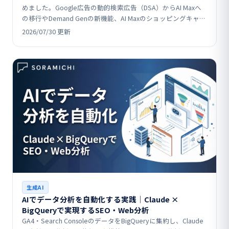
めました。Google広告の動的検索広告（DSA）からAI Maxへ
の移行やDemand Genの新機能、AI Maxのショッピングキャン
ペーン拡張、LINEヤ…
2026/07/30 更新
生成AI
AIでデータ分析を自動化する実践│Claude ×
BigQueryで実現するSEO・Web分析
GA4・Search ConsoleのデータをBigQueryに集約し、Claude