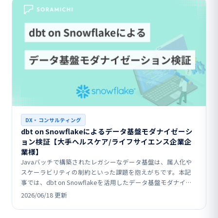
DX・コンサルティング
dbt on Snowflakeによるデータ基盤モダナイゼーシ
ョン検証【大手ヘルスケア/ライフサイエンス企業企
業様】
Javaバッチで構築されたレガシーなデータ基盤は、属人化や
スケーラビリティの制約といった課題を抱えがちです。本記
事では、dbt on Snowflakeを活用したデータ基盤モダナイゼ
ーションのPoC事例として、既存ロジッ…
2026/06/18 更新