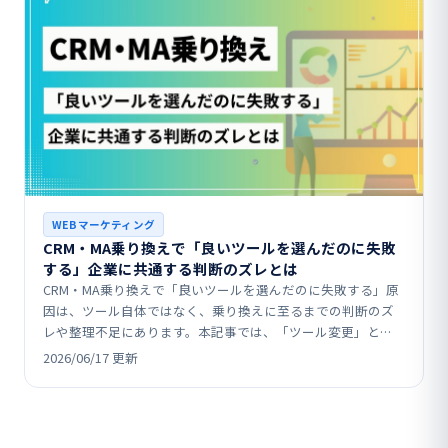
WEBマーケティング
CRM・MA乗り換えで「良いツールを選んだのに失敗
する」企業に共通する判断のズレとは
CRM・MA乗り換えで「良いツールを選んだのに失敗する」原
因は、ツール自体ではなく、乗り換えに至るまでの判断のズ
レや整理不足にあります。本記事では、「ツール変更」と
「設計変更」を混同する落とし穴、既存システムの負債や部
2026/06/17 更新
分…