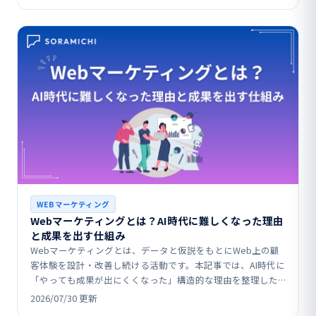
WEBマーケティング
Webマーケティングとは？AI時代に難しくなった理由
と成果を出す仕組み
Webマーケティングとは、データと仮説をもとにWeb上の顧
客体験を設計・改善し続ける活動です。本記事では、AI時代に
「やっても成果が出にくくなった」構造的な理由を整理した
うえで、SEO・広告・SNSなど代表的施策の役割や…
2026/07/30 更新