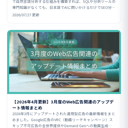
で自然言語分析する仕組みを構築すれば、SQLや分析ツールの
専門知識がなくても、日本語でAIに問いかけるだけでSEO分
析・リライト判断がで…
2026/07/27 更新
【2026年4月更新】3月度のWeb広告関連のアップデ
ート情報まとめ
2026年3月にアップデートされた運用型広告の最新情報をまと
めました。Google広告のVRC（動画リーチキャンペーン）ス
キップ不可広告の全世界提供やDemand Genへの動画生成