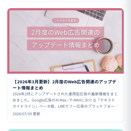
【2026年3月更新】2月度のWeb広告関連のアップデ
ート情報まとめ
2026年2月にアップデートされた運用型広告の最新情報をまと
めました。Google広告のAI Max／P-MAXにおける「テキスト
ガイドライン」ベータ版、LINEヤフー広告のプラットフォーム
統合、Yahoo!広告のターゲ…
2026/07/30 更新