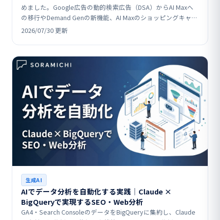
めました。Google広告の動的検索広告（DSA）からAI Maxへ
の移行やDemand Genの新機能、AI Maxのショッピングキャン
ペーン拡張、LINEヤ…
2026/07/30 更新
生成AI
AIでデータ分析を自動化する実践│Claude ×
BigQueryで実現するSEO・Web分析
GA4・Search ConsoleのデータをBigQueryに集約し、Claude