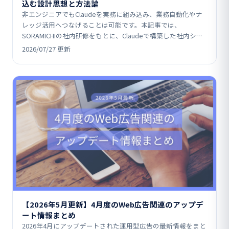
込む設計思想と方法論
非エンジニアでもClaudeを実務に組み込み、業務自動化やナ
レッジ活用へつなげることは可能です。本記事では、
SORAMICHIの社内研修をもとに、Claudeで構築した社内シス
テム事例や、MCP（コネクタ）・スキル・コン…
2026/07/27 更新
【2026年5月更新】4月度のWeb広告関連のアップデ
ート情報まとめ
2026年4月にアップデートされた運用型広告の最新情報をまと