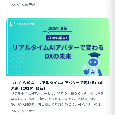
AI「Veo」統合、Microsoft…
2026/07/30 更新
プロから学ぶ！リアルタイムAIアバターで変わるDXの
未来【2026年最新】
リアルタイムAIアバターとは、特定の人物の姿・声・話し方を
再現し、その場で対話まで行える技術です。本記事では、
SORAMICHI顧問・丸山潤氏の解説をもとに、AIアバターの仕
組みや、メディア・公共インフラ・企業研修などの…
2026/07/27 更新