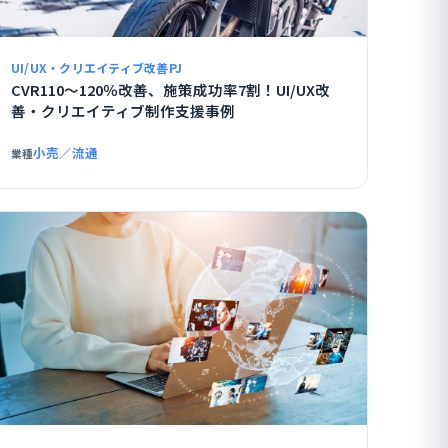
UI/UX・クリエイティブ改善PJ
CVR110〜120％改善、施策成功率7割！UI/UX改
善・クリエイティブ制作支援事例
小売／流通
業種