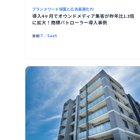
ブランドワード保護と広告最適化PJ
導入4ヶ月でオウンドメディア集客が昨年比1.3倍
に拡大！商標パトローラー導入事例
IT／SaaS
業種