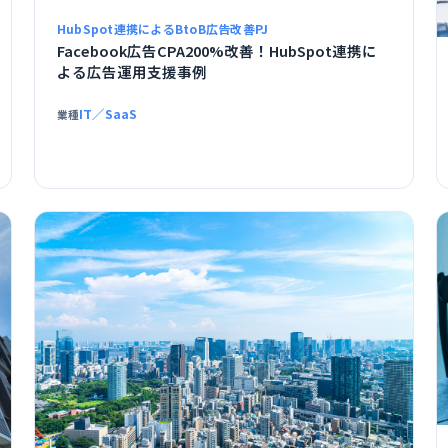
HubSpot連携によるBtoB広告改善PJ
Facebook広告CPA200%改善！HubSpot連携に
よる広告運用支援事例
IT／SaaS
業種