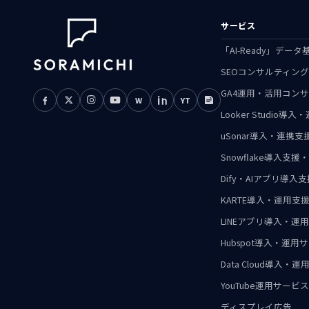
サービス
「AI-Ready」デ
SEOコンサルティン
GA4運用・活用コン
W
YT
Looker Studio導
uSonar導入・連携
Snowflake導入
Dify・AIアプリ導入
KARTE導入・運用支
LINEアプリ導入・運
Hubspot導入・運用
Data Cloud導入・
YouTube運用サービス
ディスプレイ広告