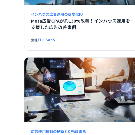
インハウス広告運用の高度化PJ
Meta広告CPAが約130%改善！インハウス運用を
支援した広告改善事例
IT／SaaS
業種
広告運用体制の刷新とCPA改善PJ