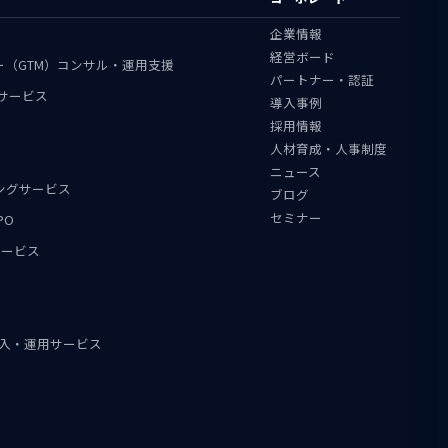
企業情報
経営ボード
ャー（GTM）コンサル・運用支援
パートナー・認証
援サービス
導入事例
採用情報
人材育成・人事制度
ニュース
ィングサービス
ブログ
セミナー
PO
用サービス
ent導入・運用サービス