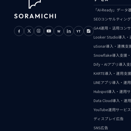
「AI-Ready」デ
SEOコンサルティン
GA4運用・活用コン
W
YT
Looker Studio導
uSonar導入・連携
Snowflake導入
Dify・AIアプリ導入
KARTE導入・運用支
LINEアプリ導入・運
Hubspot導入・運用
Data Cloud導入・
YouTube運用サービス
ディスプレイ広告
SNS広告