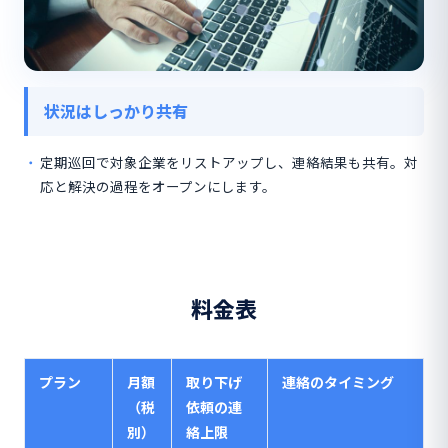
状況はしっかり共有
定期巡回で対象企業をリストアップし、連絡結果も共有。対
応と解決の過程をオープンにします。
料金表
プラン
月額
取り下げ
連絡のタイミング
（税
依頼の連
別）
絡上限