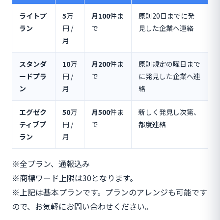
ライトプ
5
万
月100
件ま
原則20日までに発
ラン
円 /
で
見した企業へ連絡
月
スタンダ
10
万
月200
件ま
原則規定の曜日まで
ードプラ
円 /
で
に発見した企業へ連
ン
月
絡
エグゼク
50
万
月500
件ま
新しく発見し次第、
ティブプ
円 /
で
都度連絡
ラン
月
※全プラン、通報込み
※商標ワード上限は30となります。
※上記は基本プランです。プランのアレンジも可能です
ので、お気軽にお問い合わせください。