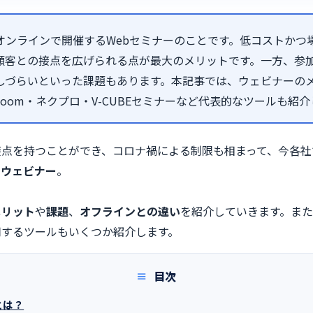
オンラインで開催するWebセミナーのことです。低コストかつ
顧客との接点を広げられる点が最大のメリットです。一方、参
しづらいといった課題もあります。本記事では、ウェビナーの
oom・ネクプロ・V-CUBEセミナーなど代表的なツールも紹介
接点を持つことができ、コロナ禍による制限も相まって、今各社
る
ウェビナー
。
メリット
や
課題
、
オフラインとの違い
を紹介していきます。ま
用するツールもいくつか紹介します。
目次
とは？