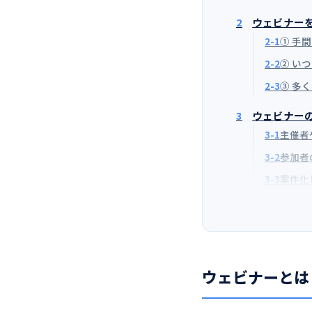
2
ウェビナー
2-1
① 手
2-2
② い
2-3
③ 多
3
ウェビナー
3-1
主催者
3-2
参加者
3-3
案件化
ウェビナーとは